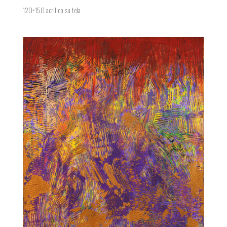
120×150 acrilico su tela