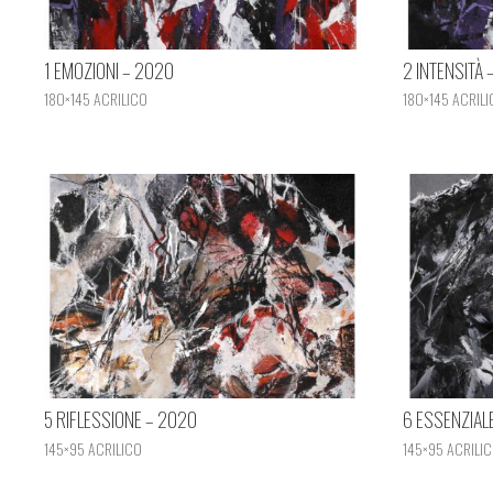
1 EMOZIONI – 2020
2 INTENSITÀ 
180×145 ACRILICO
180×145 ACRILI
5 RIFLESSIONE – 2020
6 ESSENZIAL
145×95 ACRILICO
145×95 ACRILI