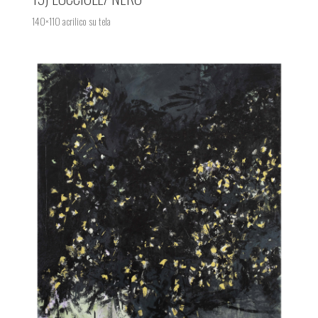
140×110 acrilico su tela