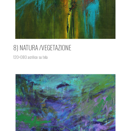
8) NATURA /VEGETAZIONE
120×080 acrilico su tela