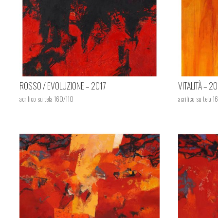
ROSSO / EVOLUZIONE – 2017
VITALITÀ – 2
acrilico su tela 160/110
acrilico su tela 