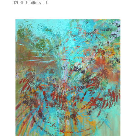
120×100 acrilico su tela