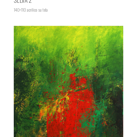
140×110 acrilico su tela