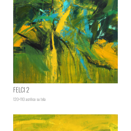
FELCI 2
120×110 acrilico su tela