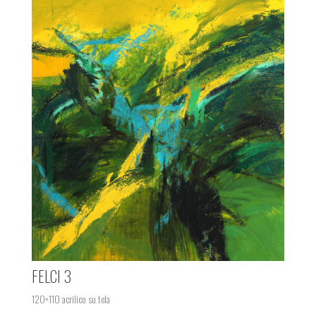
FELCI 3
120×110 acrilico su tela