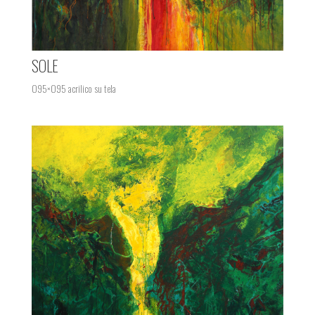
SOLE
095×095 acrilico su tela