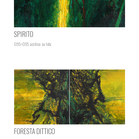
SPIRITO
095×095 acrilico su tela
FORESTA DITTICO